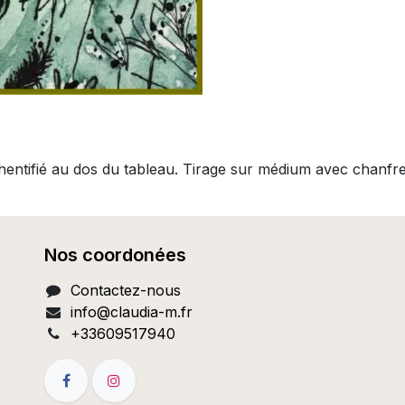
thentifié au dos du tableau. Tirage sur médium avec chanfr
Nos coordonées
Contactez-nous
info@c
laudia-m.fr
+33609517940