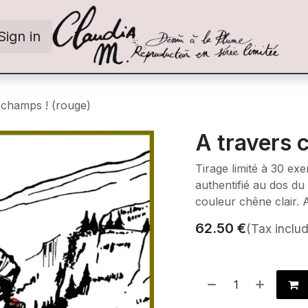
Sign in
 champs ! (rouge)
A travers 
Tirage limité à 30 ex
authentifié au dos du
couleur chêne clair. 
62.50
€
(Tax inclu