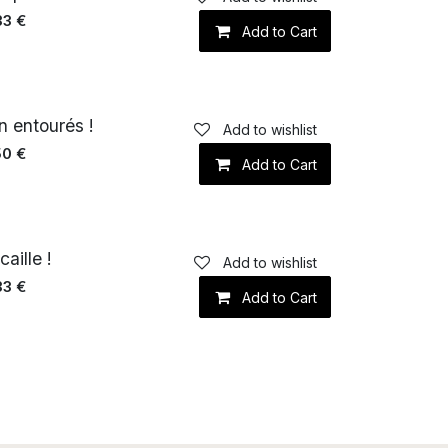
33
€
Add to Cart
n entourés !
Add to wishlist
50
€
Add to Cart
caille !
Add to wishlist
33
€
Add to Cart