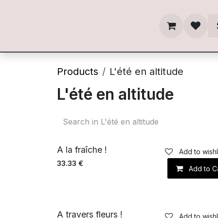
Skip to Content
Products
L'été en altitude
L'été en altitude
A la fraîche !
Add to wishl
33.33
€
Add to C
A travers fleurs !
Add to wishl