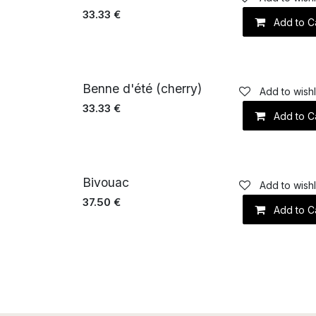
33.33
€
Add to C
Benne d'été (cherry)
Add to wishl
33.33
€
Add to C
Bivouac
Add to wishl
37.50
€
Add to C