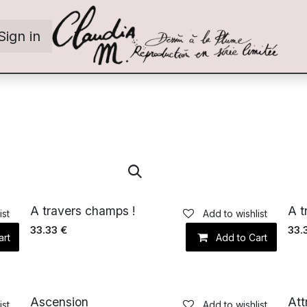
Sign in
A travers champs !
A t
ist
Add to wishlist
33.33
€
33.
art
Add to Cart
Ascension
Att
ist
Add to wishlist