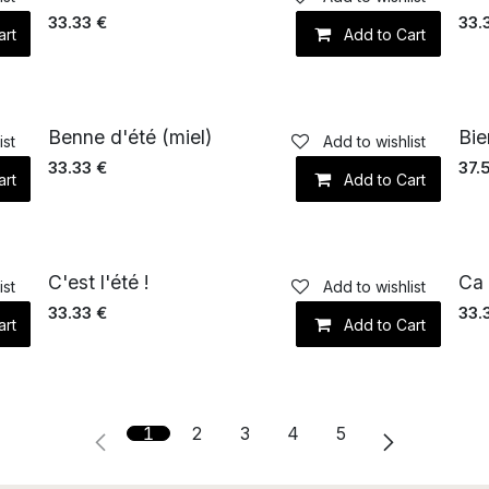
33.33
€
33.
art
Add to Cart
Benne d'été (miel)
Bie
ist
Add to wishlist
33.33
€
37.
art
Add to Cart
C'est l'été !
Ca 
ist
Add to wishlist
33.33
€
33.
art
Add to Cart
1
2
3
4
5