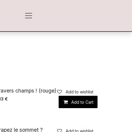
ravers champs ! (rouge)
Add to wishlist
33
€
Add to Cart
rapez le sommet ?
Add to wishlist