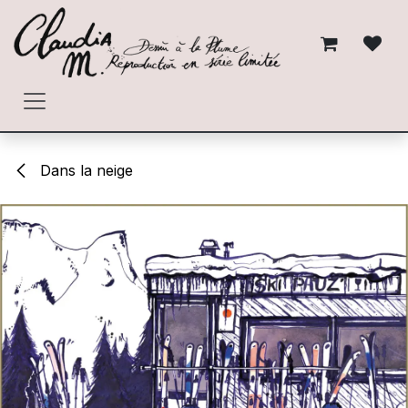
Se rendre au contenu
Dans la neige