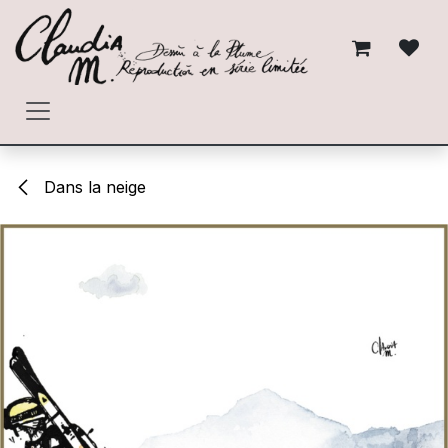
Se rendre au contenu
Dans la neige