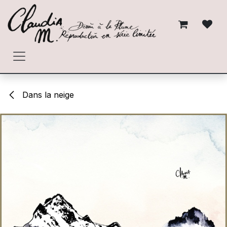
Se rendre au contenu
Dans la neige