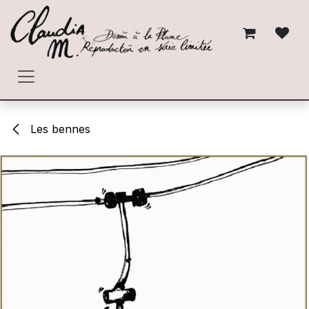
Se rendre au contenu
Les bennes