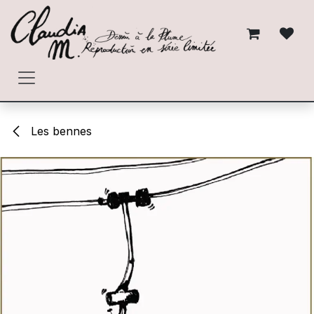
Se rendre au contenu
Les bennes