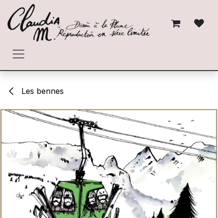
Se rendre au contenu
Les bennes