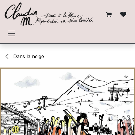
Se rendre au contenu
Dans la neige