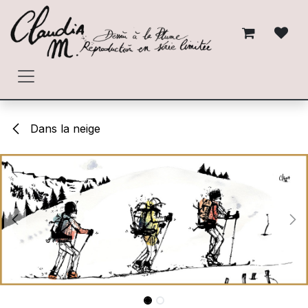
Se rendre au contenu
Dans la neige