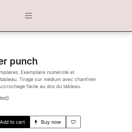
er punch
emplaires. Exemplaire numéroté et
 tableau. Tirage sur médium avec chanfrein
Accrochage facile au dos du tableau.
ded)
Add to cart
Buy now