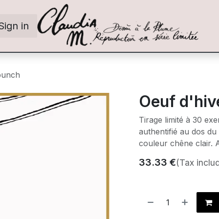
Sign in
punch
Oeuf d'hiv
Tirage limité à 30 ex
authentifié au dos du
couleur chêne clair. 
33.33
€
(Tax inclu