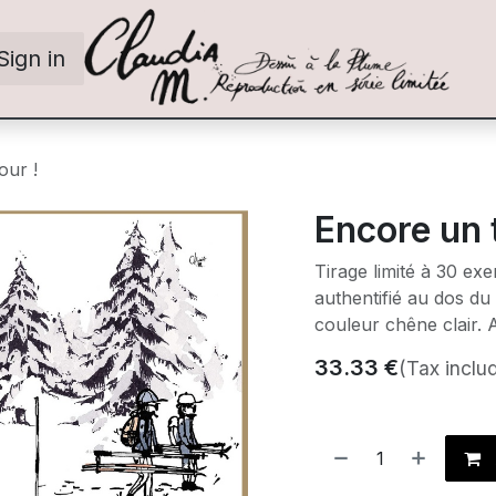
Sign in
our !
Encore un 
Tirage limité à 30 ex
authentifié au dos du
couleur chêne clair. 
33.33
€
(Tax inclu